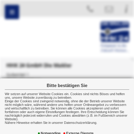
HHK 24 GmbH Die Makler
Südwinkel 1
38176 Wendeburg
Bitte bestätigen Sie
+49 5303 5084150
Wir setzen auf unserer Website Cookies ein. Cookies sind nichts Böses und helfen
uns, unsere Website zuverlässig zu betreiben.
Einige der Cookies sind zwingend notwendig, ohne die der Betrieb unserer Website
nicht möglich wäre, während andere uns helfen unser Onlineangebot zu verbessern
und wirtschaftlich zu betreiben. Sie können alle Cookies akzeptieren und sofort
fortfahren oder auch eigene Einstellungen festlegen. Ihre Entscheidung können Sie
nachträglich jederzeit widerrufen und Cookies abwählen (z.B. im Fußbereich unserer
Schadenmanagement
Schadenmeldung
Website).
Nähere Hinweise erhalten Sie in unserer Datenschutzerklärung.
Schadenmeldung für unsere Kunden
Notwendige
Externe Dienste