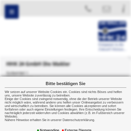
HHK 24 GmbH Die Makler
Südwinkel 1
38176 Wendeburg
Bitte bestätigen Sie
+49 5303 5084150
Wir setzen auf unserer Website Cookies ein. Cookies sind nichts Böses und helfen
uns, unsere Website zuverlässig zu betreiben.
Einige der Cookies sind zwingend notwendig, ohne die der Betrieb unserer Website
nicht möglich wäre, während andere uns helfen unser Onlineangebot zu verbessern
und wirtschaftlich zu betreiben. Sie können alle Cookies akzeptieren und sofort
fortfahren oder auch eigene Einstellungen festlegen. Ihre Entscheidung können Sie
nachträglich jederzeit widerrufen und Cookies abwählen (z.B. im Fußbereich unserer
Home
Über uns
Kurzportrait
Website).
Nähere Hinweise erhalten Sie in unserer Datenschutzerklärung.
Kurzportrait
Notwendige
Externe Dienste