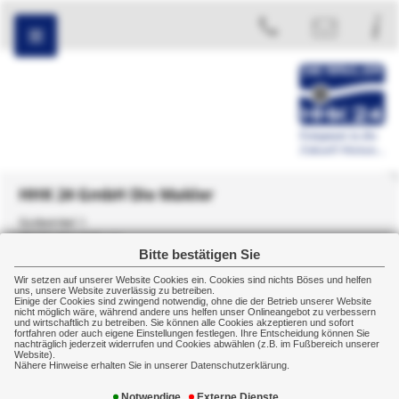
HHK 24 GmbH Die Makler
Südwinkel 1
38176 Wendeburg
Bitte bestätigen Sie
+49 5303 5084150
Wir setzen auf unserer Website Cookies ein. Cookies sind nichts Böses und helfen
uns, unsere Website zuverlässig zu betreiben.
Einige der Cookies sind zwingend notwendig, ohne die der Betrieb unserer Website
nicht möglich wäre, während andere uns helfen unser Onlineangebot zu verbessern
und wirtschaftlich zu betreiben. Sie können alle Cookies akzeptieren und sofort
fortfahren oder auch eigene Einstellungen festlegen. Ihre Entscheidung können Sie
nachträglich jederzeit widerrufen und Cookies abwählen (z.B. im Fußbereich unserer
Finanzierung
Online-Anfrage
Website).
Nähere Hinweise erhalten Sie in unserer Datenschutzerklärung.
Online-Anfrage
Notwendige
Externe Dienste